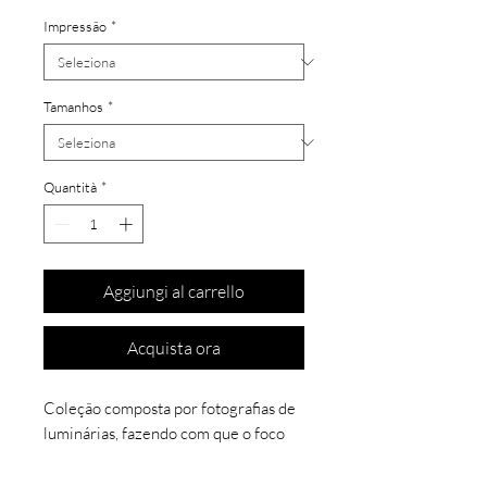
Impressão
*
Tamanhos
*
Quantità
*
Aggiungi al carrello
Acquista ora
Coleção composta por fotografias de
luminárias, fazendo com que o foco
de luz ficasse somente na iluminação,
deixando assim todo o seu redor