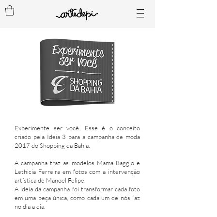
Experimente ser você. Esse é o conceito
criado pela Ideia 3 para a campanha de moda
2017 do Shopping da Bahia.
A campanha traz as modelos Mama Baggio e
Lethicia Ferreira em fotos com a intervenção
artística de Manoel Felipe.
A ideia da campanha foi transformar cada foto
em uma peça única, como cada um de nós faz
no dia a dia.