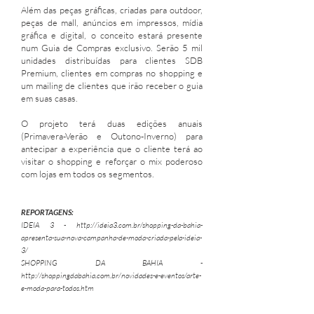
Além das peças gráficas, criadas para outdoor,
peças de mall, anúncios em impressos, mídia
gráfica e digital, o conceito estará presente
num Guia de Compras exclusivo. Serão 5 mil
unidades distribuídas para clientes SDB
Premium, clientes em compras no shopping e
um mailing de clientes que irão receber o guia
em suas casas.
O projeto terá duas edições anuais
(Primavera-Verão e Outono-Inverno) para
antecipar a experiência que o cliente terá ao
visitar o shopping e reforçar o mix poderoso
com lojas em todos os segmentos.
REPORTAGENS:
IDEIA 3 -
http://ideia3.com.br/shopping-da-bahia-
apresenta-sua-nova-campanha-de-moda-criada-pela-ideia-
3/
SHOPPING DA BAHIA -
htt
p://shoppingdabahia.com.br/novidades-e-eventos/arte-
e-moda-para-todos.htm