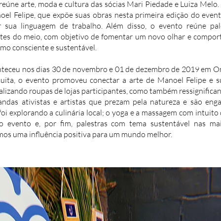
reúne arte, moda e cultura das sócias Mari Piedade e Luiza Mel
anoel Felipe, que expõe suas obras nesta primeira edição do eve
ar sua linguagem de trabalho. Além disso, o evento reúne pal
tes do meio, com objetivo de fomentar um novo olhar e compo
umo consciente e sustentável.
onteceu nos dias 30 de novembro e 01 de dezembro de 2019 em Ond
uita, o evento promoveu conectar a arte de Manoel Felipe e 
alizando roupas de lojas participantes, como também ressignifican
ndas ativistas e artistas que prezam pela natureza e são enga
oi explorando a culinária local; o yoga e a massagem com intuito 
o evento e, por fim, palestras com tema sustentável nas ma
mos uma influência positiva para um mundo melhor.