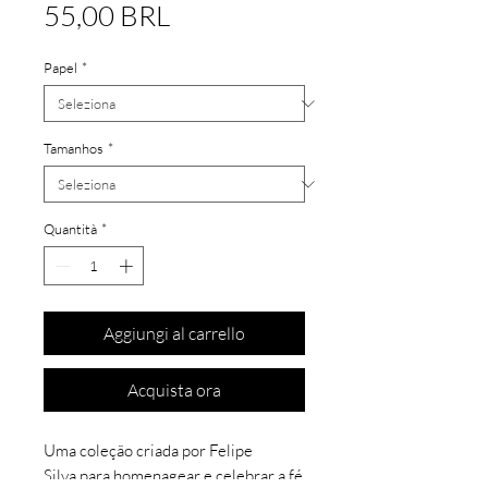
Prezzo
55,00 BRL
Papel
*
Tamanhos
*
Quantità
*
Aggiungi al carrello
Acquista ora
Uma coleção criada por Felipe
Silva para homenagear e celebrar a fé